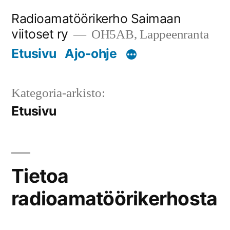
Siirry
Radioamatöörikerho Saimaan
sisältöön
viitoset ry
OH5AB, Lappeenranta
Etusivu
Ajo-ohje
Kategoria-arkisto:
Etusivu
Tietoa
radioamatöörikerhosta