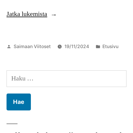
”Tietoa
Jatka lukemista
radioamatöörikerhosta”
Artikkelin
Julkaistu
Saimaan Viitoset
19/11/2024
Etusivu
julkaisija
kategoriassa
on
Haku: