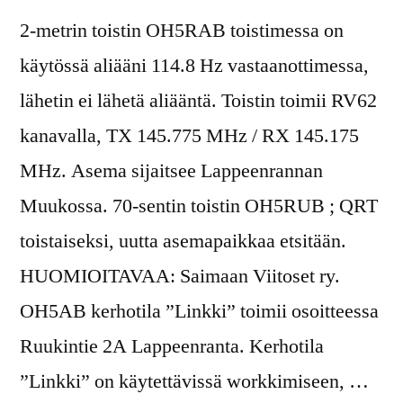
2-metrin toistin OH5RAB toistimessa on
käytössä aliääni 114.8 Hz vastaanottimessa,
lähetin ei lähetä aliääntä. Toistin toimii RV62
kanavalla, TX 145.775 MHz / RX 145.175
MHz. Asema sijaitsee Lappeenrannan
Muukossa. 70-sentin toistin OH5RUB ; QRT
toistaiseksi, uutta asemapaikkaa etsitään.
HUOMIOITAVAA: Saimaan Viitoset ry.
OH5AB kerhotila ”Linkki” toimii osoitteessa
Ruukintie 2A Lappeenranta. Kerhotila
”Linkki” on käytettävissä workkimiseen, …